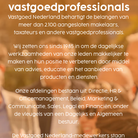
vastgoedprofessionals
Vastgoed Nederland behartigt de belangen van 
meer dan 2.100 aangesloten makelaars, 
taxateurs en andere vastgoedprofessionals.
Wij zetten ons sinds 1985 in om de dagelijkse 
werkzaamheden van onze leden makkelijker te 
maken en hun positie te verbeteren door middel 
van advies, educatie en het aanbieden van 
producten en diensten.
Onze afdelingen bestaan uit; Directie, HR & 
Officemanagement, Beleid, Marketing & 
Communicatie, Sales, Legal en Financiën, onder 
de vleugels van een Dagelijks en Algemeen 
bestuur. 
De Vastgoed Nederland-medewerkers staan 