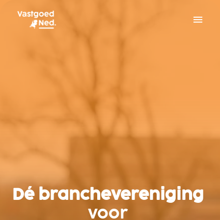
Overslaan
naar
Homepagina
content
Dé branchevereniging 
voor 