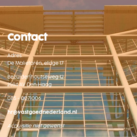
Contact
Adres

De Malietoren, etage 17
Bezuidenhoutseweg 12

2594 AV Den Haag
085 - 0071006
hr@vastgoednederland.nl
Acquisitie niet gewenst